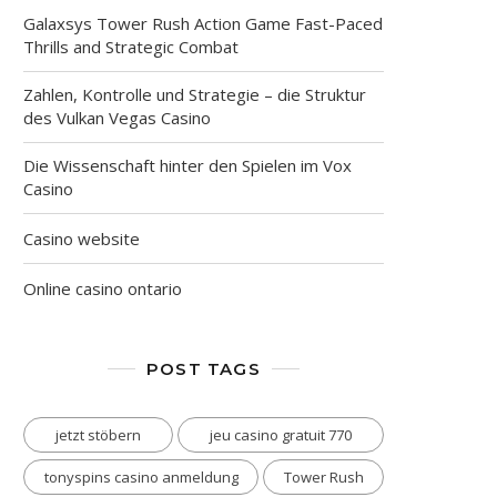
Galaxsys Tower Rush Action Game Fast-Paced
Thrills and Strategic Combat
Zahlen, Kontrolle und Strategie – die Struktur
des Vulkan Vegas Casino
Die Wissenschaft hinter den Spielen im Vox
Casino
Casino website
Online casino ontario
POST TAGS
jetzt stöbern
jeu casino gratuit 770
tonyspins casino anmeldung
Tower Rush