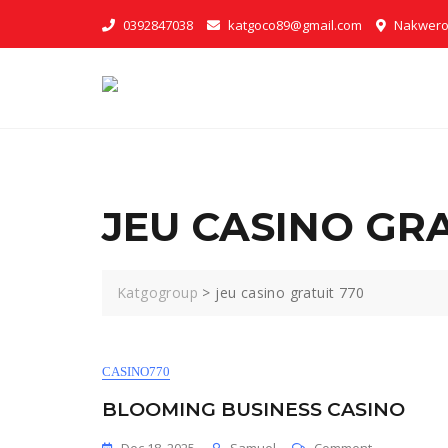
0392847038
katgoco89@gmail.com
Nakwero 
JEU CASINO GRA
Katgogroup
>
jeu casino gratuit 770
CASINO770
BLOOMING BUSINESS CASINO
Dec 18, 2025
Samuel
Comment